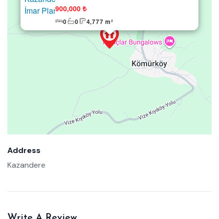
900,000 ₺
0
0
4,777 m²
Address
Kazandere
Write A Review